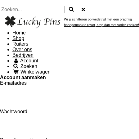
Wil jij schitteren op wedstrijd met een prachtig
handgemaakte rever, stop dan met veder zoeken!
Home
Shop
Ruiters
Over ons
Bedrijven
Account
Zoeken
Winkelwagen
Account aanmaken
E-mailadres
Wachtwoord