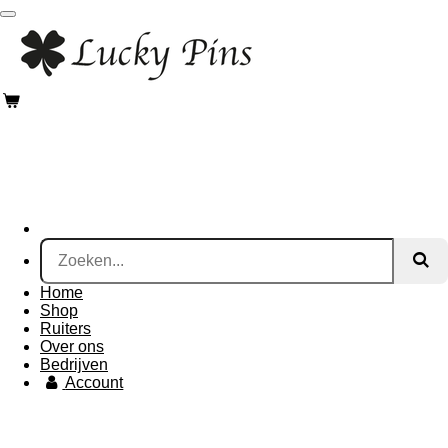
Ga
direct
naar
de
hoofdinhoud
Home
Shop
Ruiters
Over ons
Bedrijven
Account