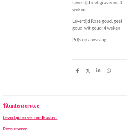
Levertijd met graveren: 3
weken.
Levertijd Rose goud, geel
goud, wit goud: 4 weken
Prijs op aanvraag
D
D
S
D
e
e
h
e
l
e
a
l
e
l
r
e
n
e
n
Klantenservice
Levertijd en verzendkosten
Retourneren