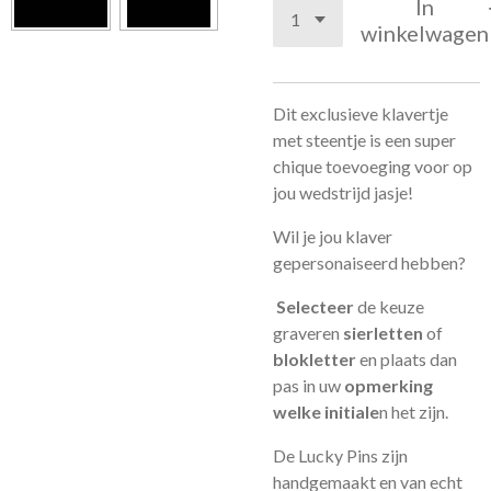
In
winkelwagen
Dit exclusieve klavertje
met steentje is een super
chique toevoeging voor op
jou wedstrijd jasje!
Wil je jou klaver
gepersonaiseerd hebben?
Selecteer
de keuze
graveren
sierletten
of
blokletter
en plaats dan
pas in uw
opmerking
welke initiale
n het zijn.
De Lucky Pins zijn
handgemaakt en van echt