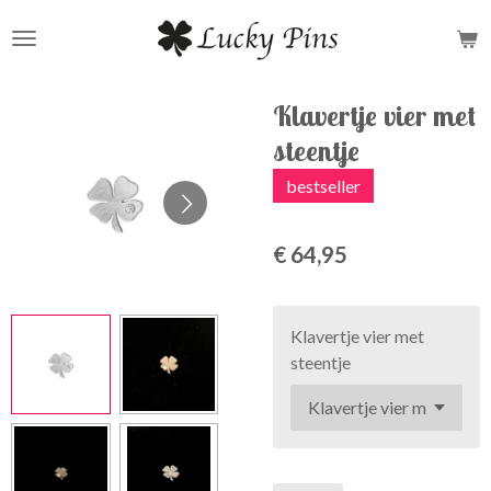
Ga
direct
naar
de
Klavertje vier met
hoofdinhoud
steentje
bestseller
€ 64,95
Klavertje vier met
steentje